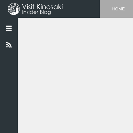
HOME
最
近
の
投
稿
【
デ
ー
タ
】
豊
岡
市
2
0
2
0