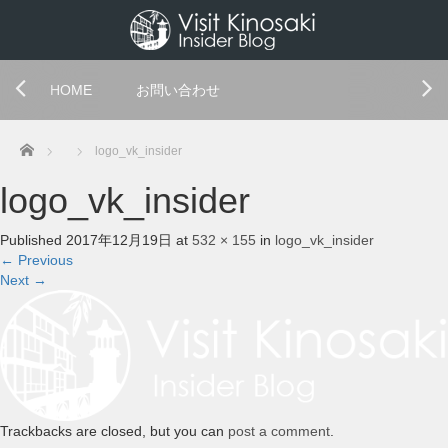
HOME
お問い合わせ
Home
logo_vk_insider
logo_vk_insider
Published
2017年12月19日
at
532 × 155
in
logo_vk_insider
←
Previous
Next
→
Trackbacks are closed, but you can
post a comment
.