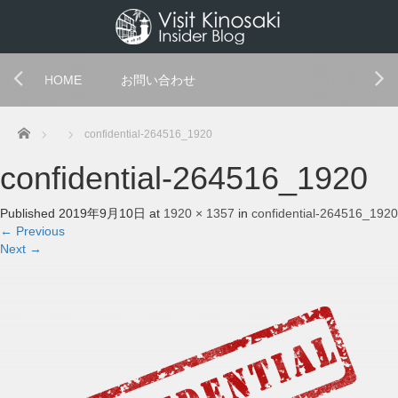
HOME
お問い合わせ
Home
confidential-264516_1920
confidential-264516_1920
Published
2019年9月10日
at
1920 × 1357
in
confidential-264516_1920
←
Previous
Next
→