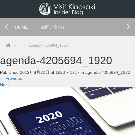
HOME
お問い合わせ
Home
agenda-4205694_1920
agenda-4205694_1920
Published
2019年8月22日
at
1920 × 1217
in
agenda-4205694_1920
←
Previous
Next
→