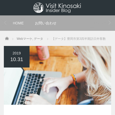
HOME
お問い合わせ
Home
Webマーケ
,
データ
【データ】豊岡市第3四半期訪日外客数
2019
10.31